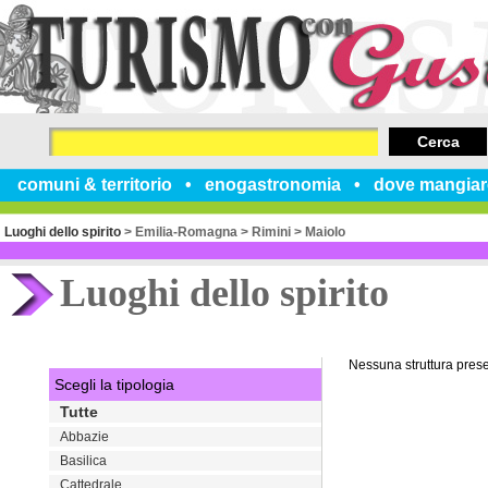
Cerca
comuni & territorio
enogastronomia
dove mangiar
Luoghi dello spirito
>
Emilia-Romagna
>
Rimini
>
Maiolo
Luoghi dello spirito
Nessuna struttura pres
Scegli la tipologia
Tutte
Abbazie
Basilica
Cattedrale