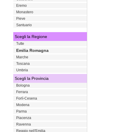
Eremo
Monastero
Pieve
Santuario
Scegli la Regione
Tutte
Emilia Romagna
Marche
Toscana
Umbria
Scegli la Provincia
Bologna
Ferrara
Forlì-Cesena
Modena
Parma
Piacenza
Ravenna
Reggio nell'Emilia