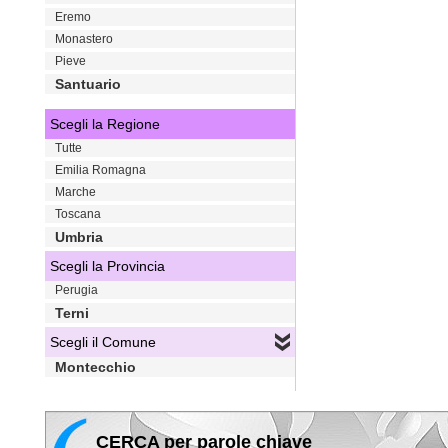
Eremo
Monastero
Pieve
Santuario
Scegli la Regione
Tutte
Emilia Romagna
Marche
Toscana
Umbria
Scegli la Provincia
Perugia
Terni
Scegli il Comune
Montecchio
CERCA per parole chiave