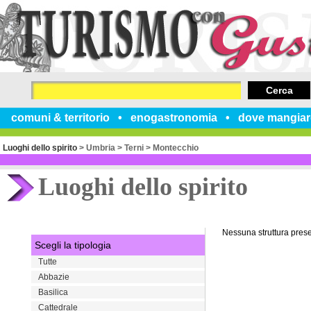
Cerca
comuni & territorio
enogastronomia
dove mangiar
Luoghi dello spirito
>
Umbria
>
Terni
>
Montecchio
Luoghi dello spirito
Nessuna struttura pres
Scegli la tipologia
Tutte
Abbazie
Basilica
Cattedrale