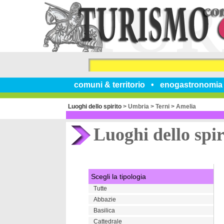
comuni & territorio
enogastronomia
Luoghi dello spirito
>
Umbria
>
Terni
>
Amelia
Luoghi dello spir
Scegli la tipologia
Tutte
Abbazie
Basilica
Cattedrale