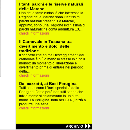
I tanti parchi e le riserve naturali
delle Marche
Una delle tante curiosità che interessa la
Regione delle Marche sono i tantissimi
parchi naturali presenti. Le Marche,
appunto, sono una Regione ricchissima di
parchi naturali: ne conta addirittura 13,...
chiedi informazioni
Il Carnevale in Toscana tra
divertimento e dolci delle
tradizione
Il concetto che anima i festeggiamenti del
carnevale è più o meno lo stesso in tutto il
mondo: un momento di liberazione e
divertimento prima di entrare nel periodo
della...
chiedi informazioni
Dai cazzotti, ai Baci Perugina
Tutti conoscono i Baci, specialità della
Perugina. Forse però non tutti sanno che
inizialmente si chiamavano in un altro
modo. La Perugina, nata nel 1907, iniziò a
produrre una serie...
chiedi informazioni
ARCHIVIO