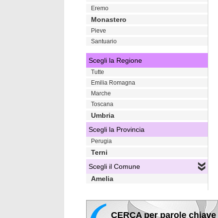
Eremo
Monastero
Pieve
Santuario
Scegli la Regione
Tutte
Emilia Romagna
Marche
Toscana
Umbria
Scegli la Provincia
Perugia
Terni
Scegli il Comune
Amelia
CERCA per parole chiave