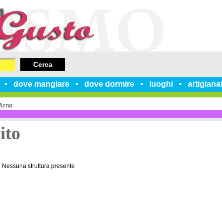
Cerca
dove mangiare
dove dormire
luoghi
artigiana
'Arno
ito
Nessuna struttura presente