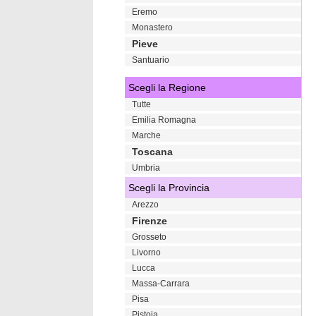
Eremo
Monastero
Pieve
Santuario
Scegli la Regione
Tutte
Emilia Romagna
Marche
Toscana
Umbria
Scegli la Provincia
Arezzo
Firenze
Grosseto
Livorno
Lucca
Massa-Carrara
Pisa
Pistoia