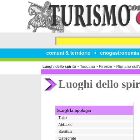
comuni & territorio
enogastronomia
Luoghi dello spirito
>
Toscana
>
Firenze
>
Rignano sull
Luoghi dello spir
Scegli la tipologia
Tutte
Abbazie
Basilica
Cattedrale