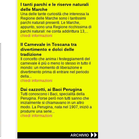
I tanti parchi e le riserve naturali
delle Marche
Una delle tante curiosità che interessa la
Regione delle Marche sono i tantissimi
parchi naturali presenti. Le Marche,
appunto, sono una Regione ricchissima di
parchi naturali: ne conta addirittura 13,...
chiedi informazioni
Il Carnevale in Toscana tra
divertimento e dolci delle
tradizione
Il concetto che anima i festeggiamenti del
carnevale è più o meno lo stesso in tutto il
mondo: un momento di liberazione e
divertimento prima di entrare nel periodo
della...
chiedi informazioni
Dai cazzotti, ai Baci Perugina
Tutti conoscono i Baci, specialità della
Perugina. Forse però non tutti sanno che
inizialmente si chiamavano in un altro
modo. La Perugina, nata nel 1907, iniziò a
produrre una serie...
chiedi informazioni
ARCHIVIO