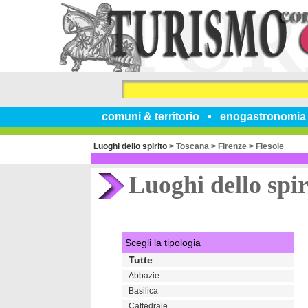
comuni & territorio
enogastronomia
Luoghi dello spirito
>
Toscana
>
Firenze
>
Fiesole
Luoghi dello spir
Scegli la tipologia
Tutte
Abbazie
Basilica
Cattedrale