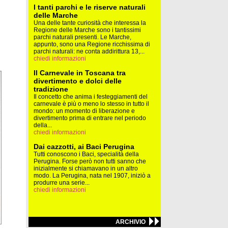
I tanti parchi e le riserve naturali
delle Marche
Una delle tante curiosità che interessa la
Regione delle Marche sono i tantissimi
parchi naturali presenti. Le Marche,
appunto, sono una Regione ricchissima di
parchi naturali: ne conta addirittura 13,...
chiedi informazioni
Il Carnevale in Toscana tra
divertimento e dolci delle
tradizione
Il concetto che anima i festeggiamenti del
carnevale è più o meno lo stesso in tutto il
mondo: un momento di liberazione e
divertimento prima di entrare nel periodo
della...
chiedi informazioni
Dai cazzotti, ai Baci Perugina
Tutti conoscono i Baci, specialità della
Perugina. Forse però non tutti sanno che
inizialmente si chiamavano in un altro
modo. La Perugina, nata nel 1907, iniziò a
produrre una serie...
chiedi informazioni
ARCHIVIO