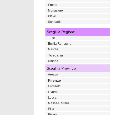
Eremo
Monastero
Pieve
Santuario
Scegli la Regione
Tutte
Emilia Romagna
Marche
Toscana
Umbria
Scegli la Provincia
Arezzo
Firenze
Grosseto
Livorno
Lucca
Massa-Carrara
Pisa
Pistoia