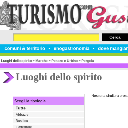
Cerca
comuni & territorio
enogastronomia
dove mangiar
Luoghi dello spirito
>
Marche
>
Pesaro e Urbino
>
Pergola
Luoghi dello spirito
Nessuna struttura pres
Scegli la tipologia
Tutte
Abbazie
Basilica
Cattedrale