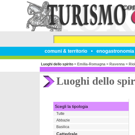
comuni & territorio
enogastronomia
Luoghi dello spirito
>
Emilia-Romagna
>
Ravenna
>
Rio
Luoghi dello spir
Scegli la tipologia
Tutte
Abbazie
Basilica
Cattedrale