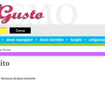
Cerca
dove mangiare
dove dormire
luoghi
artigiana
lo Terme
ito
Nessuna struttura presente