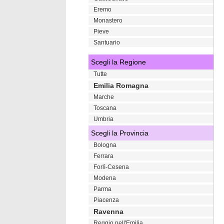
Eremo
Monastero
Pieve
Santuario
Scegli la Regione
Tutte
Emilia Romagna
Marche
Toscana
Umbria
Scegli la Provincia
Bologna
Ferrara
Forlì-Cesena
Modena
Parma
Piacenza
Ravenna
Reggio nell'Emilia