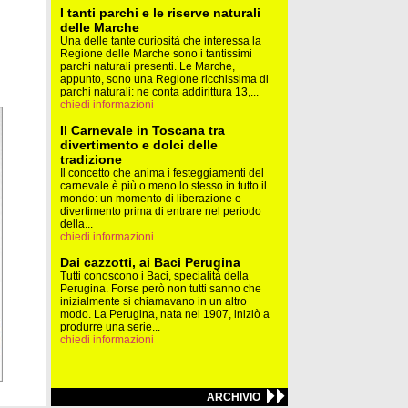
I tanti parchi e le riserve naturali
delle Marche
Una delle tante curiosità che interessa la
Regione delle Marche sono i tantissimi
parchi naturali presenti. Le Marche,
appunto, sono una Regione ricchissima di
parchi naturali: ne conta addirittura 13,...
chiedi informazioni
Il Carnevale in Toscana tra
divertimento e dolci delle
tradizione
Il concetto che anima i festeggiamenti del
carnevale è più o meno lo stesso in tutto il
mondo: un momento di liberazione e
divertimento prima di entrare nel periodo
della...
chiedi informazioni
Dai cazzotti, ai Baci Perugina
Tutti conoscono i Baci, specialità della
Perugina. Forse però non tutti sanno che
inizialmente si chiamavano in un altro
modo. La Perugina, nata nel 1907, iniziò a
produrre una serie...
chiedi informazioni
ARCHIVIO