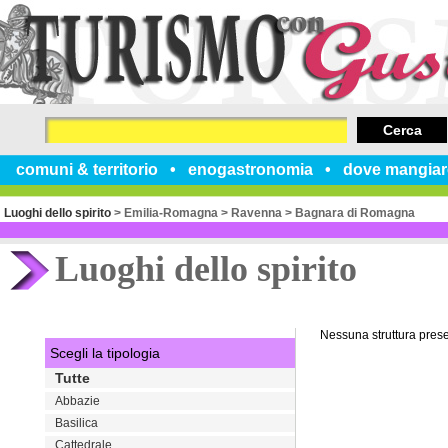
Cerca
comuni & territorio
enogastronomia
dove mangiar
Luoghi dello spirito
>
Emilia-Romagna
>
Ravenna
>
Bagnara di Romagna
Luoghi dello spirito
Nessuna struttura pres
Scegli la tipologia
Tutte
Abbazie
Basilica
Cattedrale