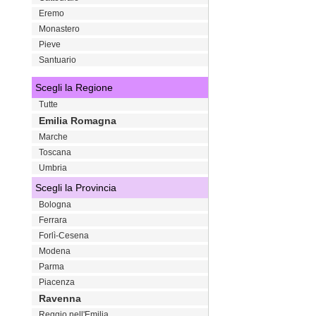
Eremo
Monastero
Pieve
Santuario
Scegli la Regione
Tutte
Emilia Romagna
Marche
Toscana
Umbria
Scegli la Provincia
Bologna
Ferrara
Forlì-Cesena
Modena
Parma
Piacenza
Ravenna
Reggio nell'Emilia