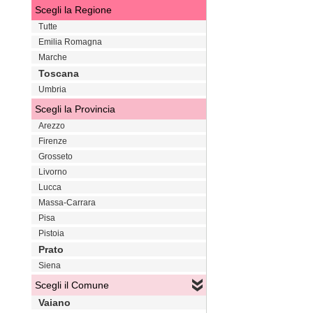
Scegli la Regione
Tutte
Emilia Romagna
Marche
Toscana
Umbria
Scegli la Provincia
Arezzo
Firenze
Grosseto
Livorno
Lucca
Massa-Carrara
Pisa
Pistoia
Prato
Siena
Scegli il Comune
Vaiano