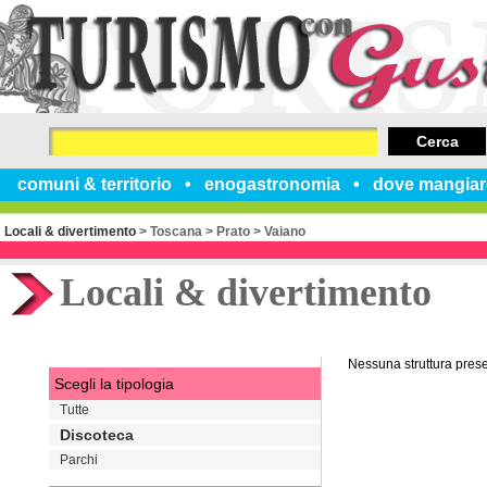
Cerca
comuni & territorio
enogastronomia
dove mangiar
Locali & divertimento
>
Toscana
>
Prato
>
Vaiano
Locali & divertimento
Nessuna struttura pres
Scegli la tipologia
Tutte
Discoteca
Parchi