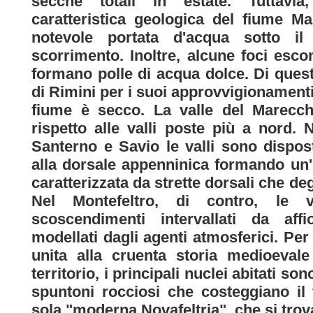
secche totali in estate. Tuttavia
caratteristica geologica del fiume M
notevole portata d'acqua sotto il
scorrimento. Inoltre, alcune foci esco
formano polle di acqua dolce. Di questa 
di Rimini per i suoi approvvigionamenti 
fiume è secco. La valle del Marecchi
rispetto alle valli poste più a nord. 
Santerno e Savio le valli sono dispos
alla dorsale appenninica formando un'
caratterizzata da strette dorsali che de
Nel Montefeltro, di contro, le v
scoscendimenti intervallati da affi
modellati dagli agenti atmosferici. Pe
unita alla cruenta storia medioevale
territorio, i principali nuclei abitati so
spuntoni rocciosi che costeggiano il 
sola "moderna Novafeltria", che si trov