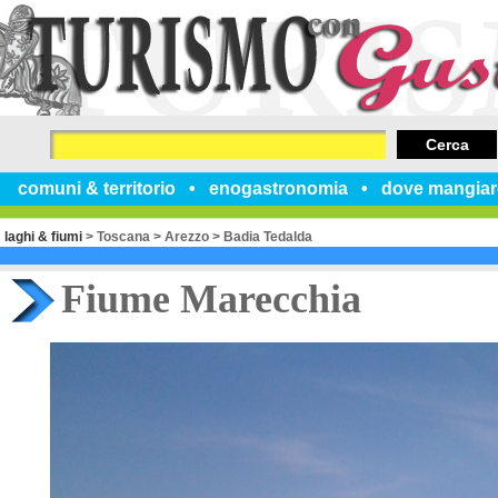
Cerca
comuni & territorio
enogastronomia
dove mangiar
laghi & fiumi
>
Toscana
>
Arezzo
>
Badia Tedalda
Fiume Marecchia