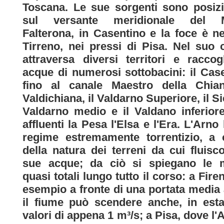
Toscana. Le sue sorgenti sono posiz
sul versante meridionale del 
Falterona, in Casentino e la foce è n
Tirreno, nei pressi di Pisa. Nel suo 
attraversa diversi territori e raccog
acque di numerosi sottobacini: il Cas
fino al canale Maestro della Chian
Valdichiana, il Valdarno Superiore, il Sie
Valdarno medio e il Valdano inferior
affluenti la Pesa l'Elsa e l'Era. L'Arno
regime estremamente torrentizio, a 
della natura dei terreni da cui fluisc
sue acque; da ciò si spiegano le 
quasi totali lungo tutto il corso: a Fire
esempio a fronte di una portata media 
il fiume può scendere anche, in estat
valori di appena 1 m³/s; a Pisa, dove l'A