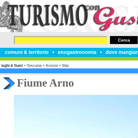
Cerca
comuni & territorio
enogastronomia
dove mangiar
laghi & fiumi
>
Toscana
>
Arezzo
>
Stia
Fiume Arno