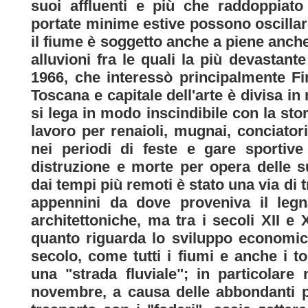
suoi affluenti e più che raddoppiato
portate minime estive possono oscillare
il fiume è soggetto anche a piene anch
alluvioni fra le quali la più devastan
1966, che interessò principalmente Fi
Toscana e capitale dell'arte è divisa i
si lega in modo inscindibile con la stori
lavoro per renaioli, mugnai, conciator
nei periodi di feste e gare sportiv
distruzione e morte per opera delle s
dai tempi più remoti è stato una via di t
appennini da dove proveniva il leg
architettoniche, ma tra i secoli XII 
quanto riguarda lo sviluppo economico
secolo, come tutti i fiumi e anche i to
una "strada fluviale"; in particolare
novembre, a causa delle abbondanti 