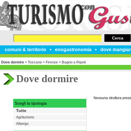
Cerca
comuni & territorio
enogastronomia
dove mangiar
Dove dormire
>
Toscana
>
Firenze
>
Bagno a Ripoli
Dove dormire
Nessuna struttura pres
Scegli la tipologia
Tutte
Agriturismo
Albergo