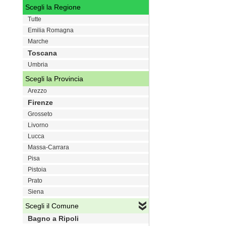
Scegli la Regione
Tutte
Emilia Romagna
Marche
Toscana
Umbria
Scegli la Provincia
Arezzo
Firenze
Grosseto
Livorno
Lucca
Massa-Carrara
Pisa
Pistoia
Prato
Siena
Scegli il Comune
Bagno a Ripoli