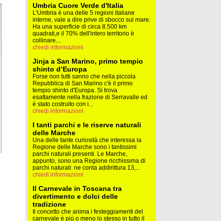
Umbria Cuore Verde d'Italia
L'Umbria è una delle 5 regioni italiane
interne, vale a dire prive di sbocco sul mare.
Ha una superficie di circa 8.500 km
quadrati,e il 70% dell'intero territorio è
collinare....
chiedi informazioni
Jinja a San Marino, primo tempio
shinto d’Europa
Forse non tutti sanno che nella piccola
Repubblica di San Marino c'è il primo
tempio shinto d'Europa. Si trova
esattamente nella frazione di Serravalle ed
è stato costruito con i...
chiedi informazioni
I tanti parchi e le riserve naturali
delle Marche
Una delle tante curiosità che interessa la
Regione delle Marche sono i tantissimi
parchi naturali presenti. Le Marche,
appunto, sono una Regione ricchissima di
parchi naturali: ne conta addirittura 13,...
chiedi informazioni
Il Carnevale in Toscana tra
divertimento e dolci delle
tradizione
Il concetto che anima i festeggiamenti del
carnevale è più o meno lo stesso in tutto il