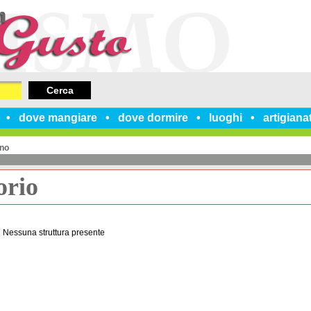
Cerca
dove mangiare
dove dormire
luoghi
artigiana
no
orio
Nessuna struttura presente