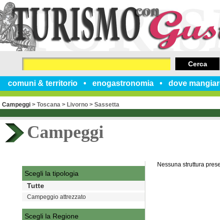
Cerca
comuni & territorio
enogastronomia
dove mangiar
Campeggi
>
Toscana
>
Livorno
>
Sassetta
Campeggi
Nessuna struttura pres
Scegli la tipologia
Tutte
Campeggio attrezzato
Scegli la Regione