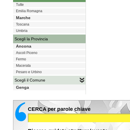
Tutte
Emilia Romagna
Marche
Toscana
Umbria
Scegli la Provincia
Ancona
Ascoli Piceno
Fermo
Macerata
Pesaro e Urbino
Scegli il Comune
Genga
CERCA per parole chiave