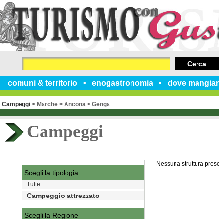
Cerca
comuni & territorio
enogastronomia
dove mangiar
Campeggi
>
Marche
>
Ancona
>
Genga
Campeggi
Nessuna struttura pres
Scegli la tipologia
Tutte
Campeggio attrezzato
Scegli la Regione