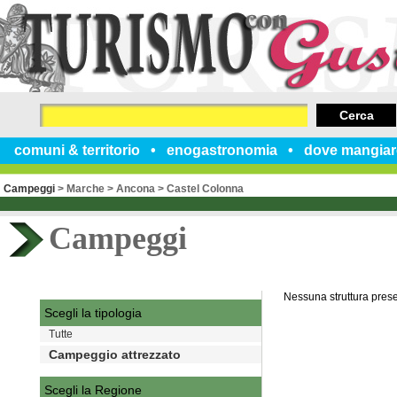
Cerca
comuni & territorio
enogastronomia
dove mangiar
Campeggi
>
Marche
>
Ancona
>
Castel Colonna
Campeggi
Nessuna struttura pres
Scegli la tipologia
Tutte
Campeggio attrezzato
Scegli la Regione