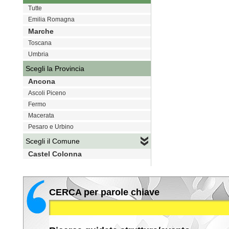
Tutte
Emilia Romagna
Marche
Toscana
Umbria
Scegli la Provincia
Ancona
Ascoli Piceno
Fermo
Macerata
Pesaro e Urbino
Scegli il Comune
Castel Colonna
CERCA per parole chiave