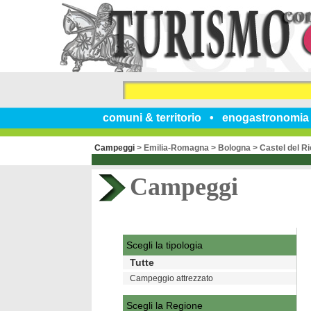
comuni & territorio
enogastronomia
Campeggi
>
Emilia-Romagna
>
Bologna
>
Castel del Ri
Campeggi
Scegli la tipologia
Tutte
Campeggio attrezzato
Scegli la Regione