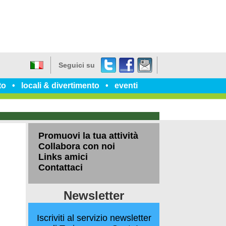
Twitter
Facebook
dillo
Seguici su
a
Italiano
un
to
locali & divertimento
eventi
amico
Promuovi la tua attività
Collabora con noi
Links amici
Contattaci
Newsletter
Iscriviti al servizio newsletter