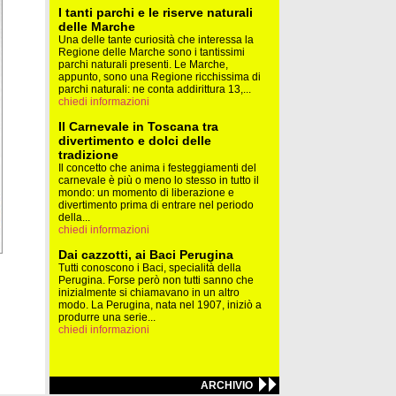
I tanti parchi e le riserve naturali
delle Marche
Una delle tante curiosità che interessa la
Regione delle Marche sono i tantissimi
parchi naturali presenti. Le Marche,
appunto, sono una Regione ricchissima di
parchi naturali: ne conta addirittura 13,...
chiedi informazioni
Il Carnevale in Toscana tra
divertimento e dolci delle
tradizione
Il concetto che anima i festeggiamenti del
carnevale è più o meno lo stesso in tutto il
mondo: un momento di liberazione e
divertimento prima di entrare nel periodo
della...
chiedi informazioni
Dai cazzotti, ai Baci Perugina
Tutti conoscono i Baci, specialità della
Perugina. Forse però non tutti sanno che
inizialmente si chiamavano in un altro
modo. La Perugina, nata nel 1907, iniziò a
produrre una serie...
chiedi informazioni
ARCHIVIO