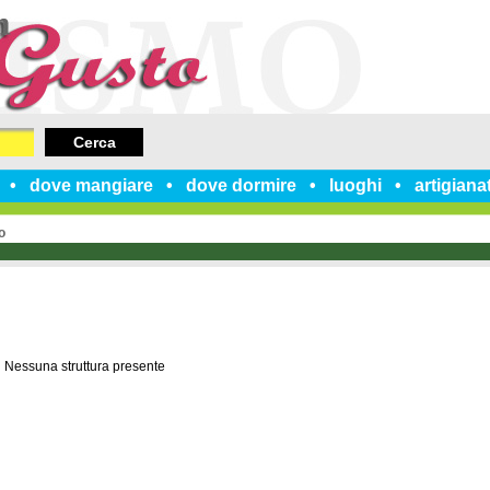
Cerca
dove mangiare
dove dormire
luoghi
artigiana
o
Nessuna struttura presente