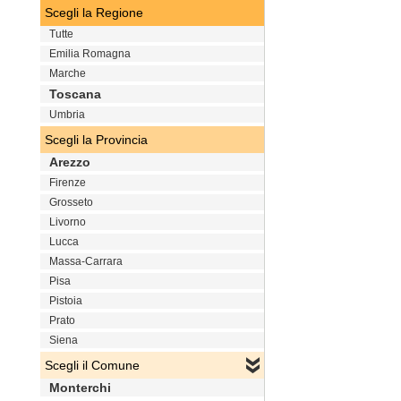
Scegli la Regione
Tutte
Emilia Romagna
Marche
Toscana
Umbria
Scegli la Provincia
Arezzo
Firenze
Grosseto
Livorno
Lucca
Massa-Carrara
Pisa
Pistoia
Prato
Siena
Scegli il Comune
Monterchi