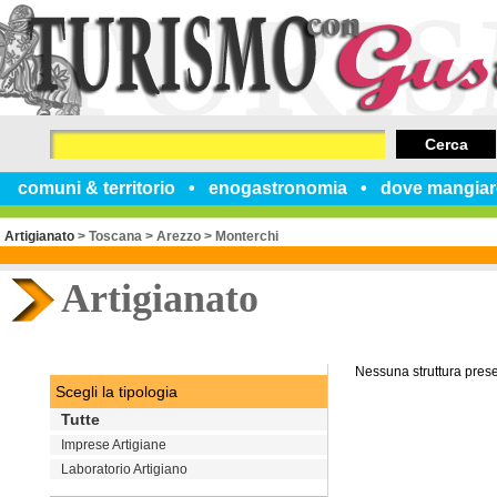
Cerca
comuni & territorio
enogastronomia
dove mangiar
Artigianato
>
Toscana
>
Arezzo
>
Monterchi
Artigianato
Nessuna struttura pres
Scegli la tipologia
Tutte
Imprese Artigiane
Laboratorio Artigiano