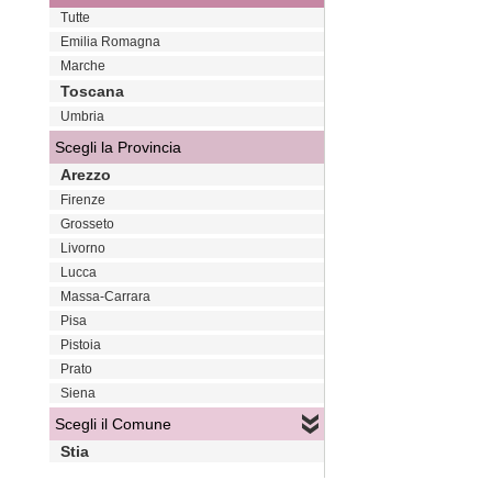
Tutte
Emilia Romagna
Marche
Toscana
Umbria
Scegli la Provincia
Arezzo
Firenze
Grosseto
Livorno
Lucca
Massa-Carrara
Pisa
Pistoia
Prato
Siena
Scegli il Comune
Stia