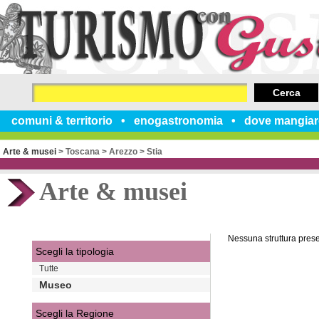
Cerca
comuni & territorio
enogastronomia
dove mangiar
Arte & musei
>
Toscana
>
Arezzo
>
Stia
Arte & musei
Nessuna struttura pres
Scegli la tipologia
Tutte
Museo
Scegli la Regione