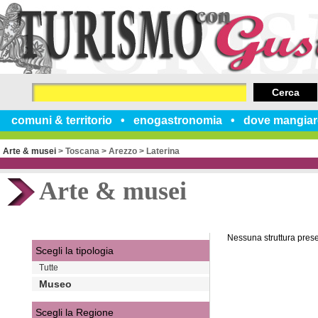
Cerca
comuni & territorio
enogastronomia
dove mangiar
Arte & musei
>
Toscana
>
Arezzo
>
Laterina
Arte & musei
Nessuna struttura pres
Scegli la tipologia
Tutte
Museo
Scegli la Regione