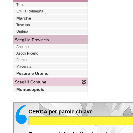
Tutte
Emilia Romagna
Marche
Toscana
Umbria
Scegli la Provincia
Ancona
Ascoli Piceno
Fermo
Macerata
Pesaro e Urbino
Scegli il Comune
Montecopiolo
CERCA per parole chiave