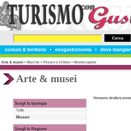
Cerca
comuni & territorio
enogastronomia
dove mangiar
Arte & musei
>
Marche
>
Pesaro e Urbino
>
Montecopiolo
Arte & musei
Nessuna struttura pres
Scegli la tipologia
Tutte
Museo
Scegli la Regione