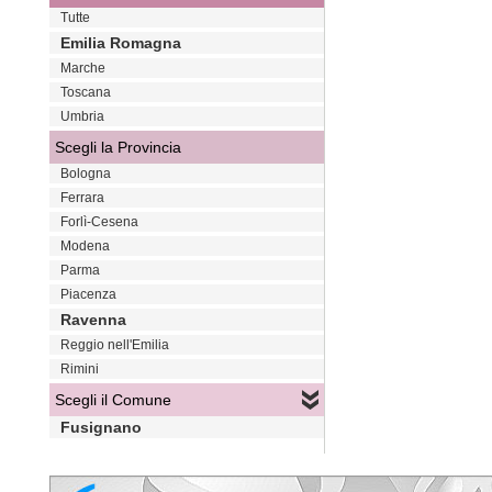
Tutte
Emilia Romagna
Marche
Toscana
Umbria
Scegli la Provincia
Bologna
Ferrara
Forlì-Cesena
Modena
Parma
Piacenza
Ravenna
Reggio nell'Emilia
Rimini
Scegli il Comune
Fusignano