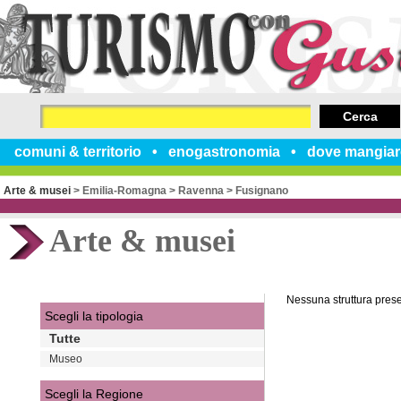
Cerca
comuni & territorio
enogastronomia
dove mangiar
Arte & musei
>
Emilia-Romagna
>
Ravenna
>
Fusignano
Arte & musei
Nessuna struttura pres
Scegli la tipologia
Tutte
Museo
Scegli la Regione