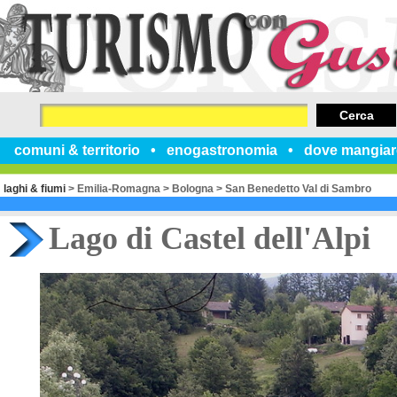
Cerca
comuni & territorio
enogastronomia
dove mangiar
laghi & fiumi
>
Emilia-Romagna
>
Bologna
>
San Benedetto Val di Sambro
Lago di Castel dell'Alpi