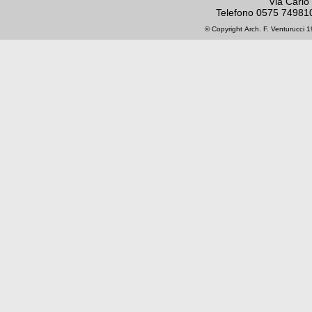
Via Carlo
Telefono
0575 74981
© Copyright
Arch. F. Venturucci
19