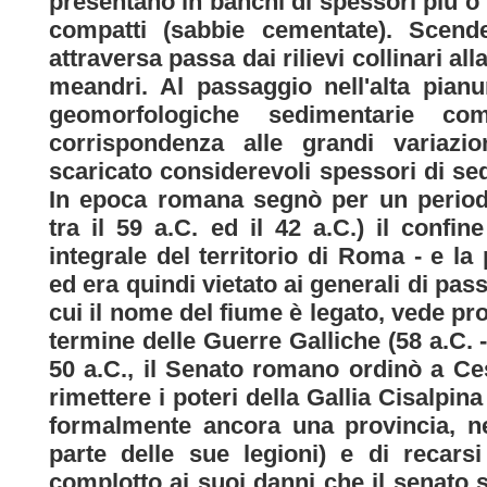
presentano in banchi di spessori più 
compatti (sabbie cementate). Scend
attraversa passa dai rilievi collinari a
meandri. Al passaggio nell'alta pian
geomorfologiche sedimentarie co
corrispondenza alle grandi variazi
scaricato considerevoli spessori di sed
In epoca romana segnò per un periodo
tra il 59 a.C. ed il 42 a.C.) il confine
integrale del territorio di Roma - e la 
ed era quindi vietato ai generali di pass
cui il nome del fiume è legato, vede pr
termine delle Guerre Galliche (58 a.C. -
50 a.C., il Senato romano ordinò a Ces
rimettere i poteri della Gallia Cisalpina 
formalmente ancora una provincia, ne
parte delle sue legioni) e di recars
complotto ai suoi danni che il senato