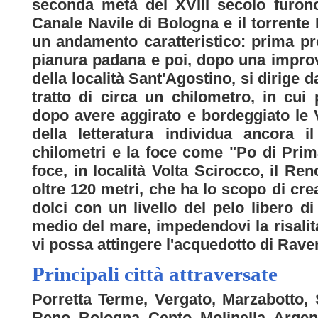
seconda metà del XVIII secolo furono 
Canale Navile di Bologna e il torrente 
un andamento caratteristico: prima pr
pianura padana e poi, dopo una improv
della località Sant'Agostino, si dirige d
tratto di circa un chilometro, in cu
dopo avere aggirato e bordeggiato le 
della letteratura individua ancora i
chilometri e la foce come "Po di Prima
foce, in località Volta Scirocco, il R
oltre 120 metri, che ha lo scopo di cr
dolci con un livello del pelo libero d
medio del mare, impedendovi la risalit
vi possa attingere l'acquedotto di Rave
Principali città attraversate
Porretta Terme, Vergato, Marzabotto,
Reno, Bologna, Cento, Molinella, Argen