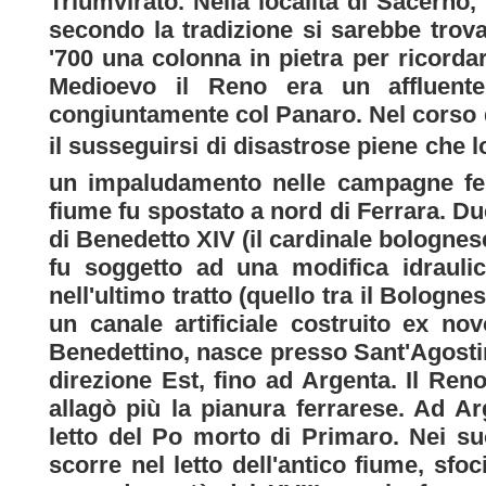
Triumvirato. Nella località di Sacerno, 
secondo la tradizione si sarebbe trova
'700 una colonna in pietra per ricorda
Medioevo il Reno era un affluente
congiuntamente col Panaro. Nel corso 
il susseguirsi di disastrose piene che l
un impaludamento nelle campagne ferr
fiume fu spostato a nord di Ferrara. Du
di Benedetto XIV (il cardinale bolognes
fu soggetto ad una modifica idraulic
nell'ultimo tratto (quello tra il Bologn
un canale artificiale costruito ex no
Benedettino, nasce presso Sant'Agostin
direzione Est, fino ad Argenta. Il Re
allagò più la pianura ferrarese. Ad A
letto del Po morto di Primaro. Nei suo
scorre nel letto dell'antico fiume, sfo