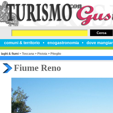
Cerca
comuni & territorio
enogastronomia
dove mangiar
laghi & fiumi
>
Toscana
>
Pistoia
>
Piteglio
Fiume Reno