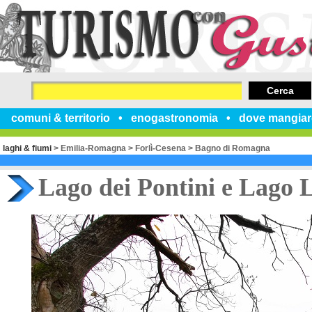
Cerca
comuni & territorio
enogastronomia
dove mangiar
laghi & fiumi
>
Emilia-Romagna
>
Forlì-Cesena
>
Bagno di Romagna
Lago dei Pontini e Lago