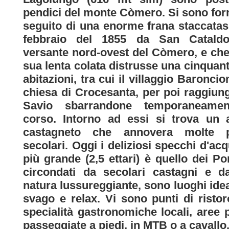
pendici del monte Còmero. Si sono for
seguito di una enorme frana staccatasi
febbraio del 1855 da San Cataldo
versante nord-ovest del Còmero, e che
sua lenta colata distrusse una cinquant
abitazioni, tra cui il villaggio Baroncion
chiesa di Crocesanta, per poi raggiung
Savio sbarrandone temporaneamen
corso. Intorno ad essi si trova un 
castagneto che annovera molte p
secolari. Oggi i deliziosi specchi d'acqu
più grande (2,5 ettari) è quello dei Pon
circondati da secolari castagni e d
natura lussureggiante, sono luoghi idea
svago e relax. Vi sono punti di risto
specialità gastronomiche locali, aree pe
passeggiate a piedi, in MTB o a cavallo